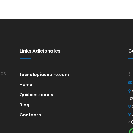
Links Adicionales
C
más
¿T
tecnologiaenaire.com
Home
Quiénes somos
83
Blog
Contacto
4