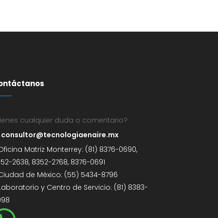
ontáctanos
ienes cualquier duda o comentario?
consultor@tecnologiaenaire.mx
Oficina Matriz Monterrey: (81) 8376-0690,
52-2638, 8352-2768, 8376-0691
Ciudad de México: (55) 5434-8796
Laboratorio y Centro de Servicio: (81) 8383-
098