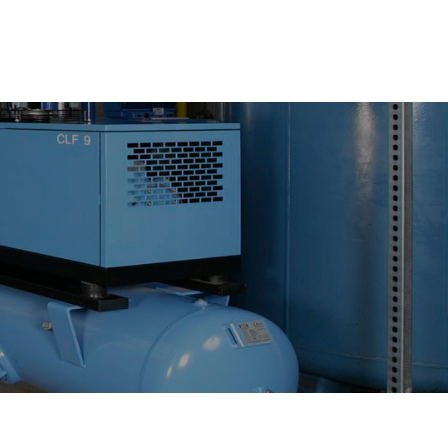
(81) 8376-0690
consultor@tecnologiaenaire.mx
BLOG
CONTACTO