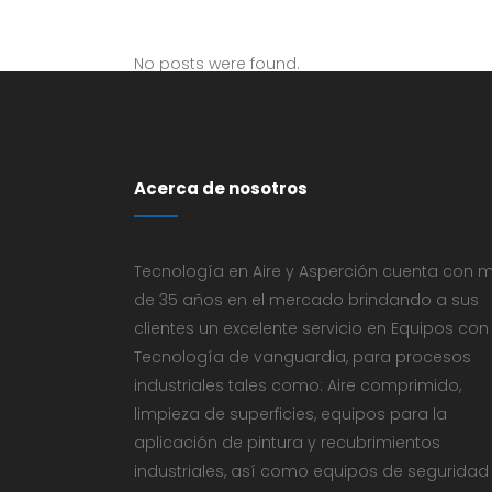
No posts were found.
Acerca de nosotros
Tecnología en Aire y Asperción cuenta con 
de 35 años en el mercado brindando a sus
clientes un excelente servicio en Equipos con
Tecnología de vanguardia, para procesos
industriales tales como: Aire comprimido,
limpieza de superficies, equipos para la
aplicación de pintura y recubrimientos
industriales, así como equipos de seguridad