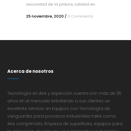
viscosidad de la pintura, calidad en...
25 noviembre, 2020
/
0 Comments
Acerca de nosotros
Tecnología en Aire y Asperción cuenta con más de 35
años en el mercado brindando a sus clientes un
excelente servicio en Equipos con Tecnología de
vanguardia, para procesos industriales tales como:
Aire comprimido, limpieza de superficies, equipos para