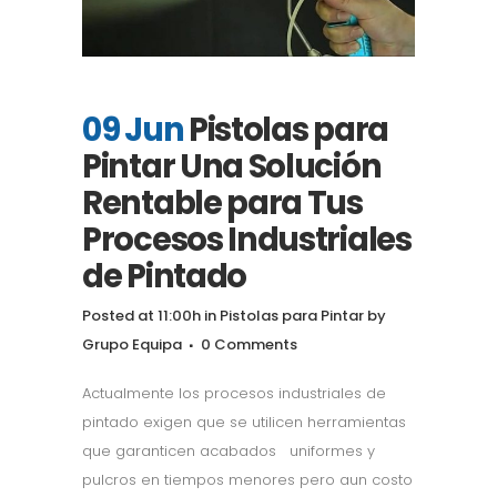
09 Jun
Pistolas para
Pintar Una Solución
Rentable para Tus
Procesos Industriales
de Pintado
Posted at 11:00h
in
Pistolas para Pintar
by
Grupo Equipa
0 Comments
Actualmente los procesos industriales de
pintado exigen que se utilicen herramientas
que garanticen acabados uniformes y
pulcros en tiempos menores pero aun costo