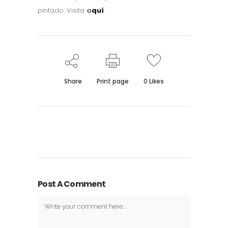
pintado. Visita
a
quí
.
Share
Print page
0
Likes
Post A Comment