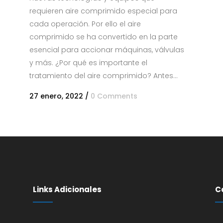
requieren aire comprimido especial para
cada operación. Por ello el aire
comprimido se ha convertido en la parte
esencial para accionar máquinas, válvulas
y más. ¿Por qué es importante el
tratamiento del aire comprimido? Antes...
27 enero, 2022
/
0 Comments
Links Adicionales
C