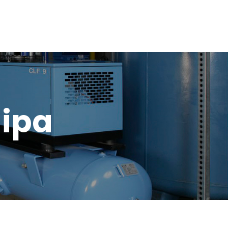
(81) 8376-0690
consultor@tecnologiaenaire.mx
BLOG
CONTACTO
uipa